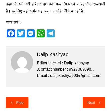
कहा कि धर्मनगरी हरिद्वार देश की आध्यात्मिक एवं सांस्कृतिक राजधानी
है। इसलिए यहां स्लॉटर हाऊस का कोई औचित्य नहीं है।
शेयर करें !
F
T
M
W
T
a
w
e
h
el
c
itt
s
at
e
Dalip Kashyap
e
er
s
s
gr
b
e
A
a
Editor in chief : Dalip kashyap
,Contact number : 9927389098, ,
o
n
p
m
Email :
dalipkashyap03@gmail.com
o
g
p
k
er
Post
Prev
Next
navigation