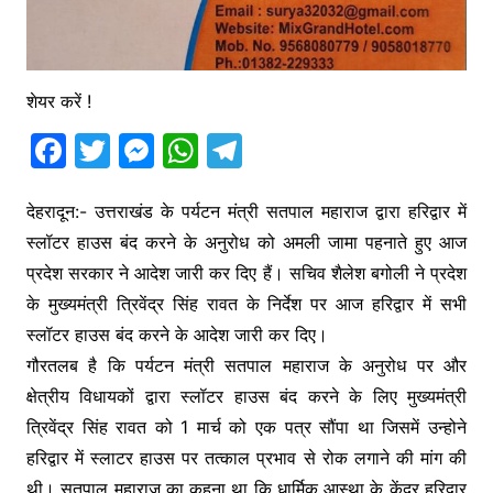
शेयर करें !
F
T
M
W
T
a
w
e
h
el
c
itt
s
at
e
देहरादून:- उत्तराखंड के पर्यटन मंत्री सतपाल महाराज द्वारा हरिद्वार में
स्लॉटर हाउस बंद करने के अनुरोध को अमली जामा पहनाते हुए आज
e
er
s
s
gr
प्रदेश सरकार ने आदेश जारी कर दिए हैं। सचिव शैलेश बगोली ने प्रदेश
b
e
A
a
के मुख्यमंत्री त्रिवेंद्र सिंह रावत के निर्देश पर आज हरिद्वार में सभी
o
n
p
m
स्लॉटर हाउस बंद करने के आदेश जारी कर दिए।
o
g
p
गौरतलब है कि पर्यटन मंत्री सतपाल महाराज के अनुरोध पर और
k
er
क्षेत्रीय विधायकों द्वारा स्लॉटर हाउस बंद करने के लिए मुख्यमंत्री
त्रिवेंद्र सिंह रावत को 1 मार्च को एक पत्र सौंपा था जिसमें उन्होने
हरिद्वार में स्लाटर हाउस पर तत्काल प्रभाव से रोक लगाने की मांग की
थी। सतपाल महाराज का कहना था कि धार्मिक आस्था के केंद्र हरिद्वार