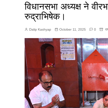
e
विधानसभा अध्यक्ष ने वीरभद
p
r
r
p
रुद्राभिषेक।
a
m
Dalip Kashyap
October 11, 2025
0
रा