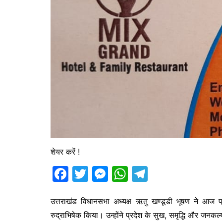
शेयर करें !
F
T
M
W
T
a
w
e
h
el
c
itt
s
at
e
उत्तराखंड विधानसभा अध्यक्ष ऋतु खण्डूडी भूषण ने आज प्र
रुद्राभिषेक किया। उन्होंने प्रदेश के सुख, समृद्धि और जनकल्
e
er
s
s
gr