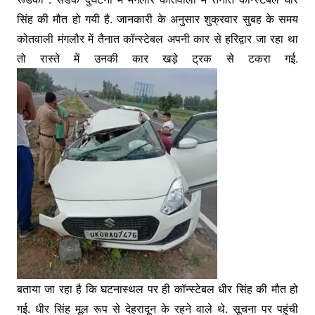
c
itt
s
at
e
सिंह की मौत हो गयी है. जानकारी के अनुसार शुक्रवार सुबह के समय
e
er
s
s
gr
कोतवाली मंगलौर में तैनात कॉन्स्टेबल अपनी कार से हरिद्वार जा रहा था
b
e
A
a
तो रास्ते में उनकी कार खड़े ट्रक से टकरा गई.
o
n
p
m
o
g
p
k
er
बताया जा रहा है कि घटनास्थल पर ही कॉन्स्टेबल धीर सिंह की मौत हो
गई. धीर सिंह मूल रूप से देहरादून के रहने वाले थे. सूचना पर पहुंची