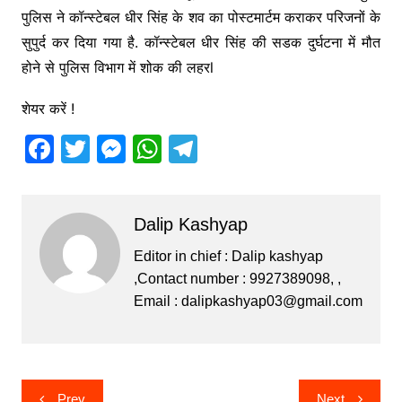
पुलिस ने कॉन्स्टेबल धीर सिंह के शव का पोस्टमार्टम कराकर परिजनों के
सुपुर्द कर दिया गया है. कॉन्स्टेबल धीर सिंह की सडक दुर्घटना में मौत
होने से पुलिस विभाग में शोक की लहरl
शेयर करें !
F
T
M
W
T
a
w
e
h
el
c
itt
s
at
e
Dalip Kashyap
e
er
s
s
gr
b
e
A
a
Editor in chief : Dalip kashyap
,Contact number : 9927389098, ,
o
n
p
m
Email :
dalipkashyap03@gmail.com
o
g
p
k
er
Post
Prev
Next