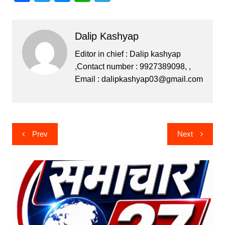
a
w
e
h
el
c
itt
s
at
e
Dalip Kashyap
e
er
s
s
gr
b
e
A
a
Editor in chief : Dalip kashyap
,Contact number : 9927389098, ,
o
n
p
m
Email :
dalipkashyap03@gmail.com
o
g
p
k
er
Post
Prev
Next
navigation