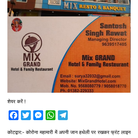
शेयर करें !
F
T
M
W
T
a
w
e
h
el
c
itt
s
at
e
कोटद्वार:- कोरोना महामारी में अपनी जान हथेली पर रखकर फ्रंट लाइन