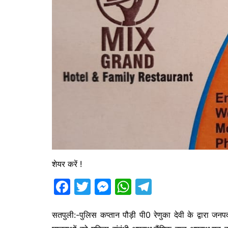
शेयर करें !
F
T
M
W
T
a
w
e
h
el
c
itt
s
at
e
सतपुली:-पुलिस कप्तान पौड़ी पी0 रेणुका देवी के द्वारा जनपद