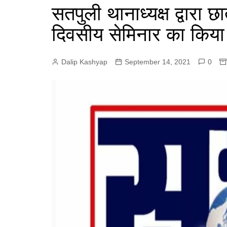
e
सतपुली थानाध्यक्ष द्वारा 
p
r
r
p
दिवसीय सेमिनार का कि
a
m
Dalip Kashyap
September 14, 2021
0