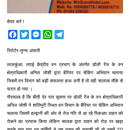
शेयर करें !
F
T
M
W
T
a
w
e
h
el
c
itt
s
at
e
रिपोर्टर-मुन्ना अंसारी
e
er
s
s
gr
लालकुंआ: तराई केंद्रीय वन प्रभाग के अंतर्गत डोली रेंज के वन
b
e
A
a
क्षेत्राधिकारी अनिल जोशी द्वारा बेरियर पर चेकिंग अभियान चलाया
o
n
p
m
जिसमें वन विभाग को बड़ी सफलता हाथ लगी है तो वही चालाक मौके से
o
g
p
फरार हो गया ।
k
er
गौरतलब है कि बीती देर रात सूचना पर डोली रेंज के वन क्षेत्राधिकारी
अनिल जोशी ने शांतिपुरी स्थित वन विभाग के बैरियर पर चेकिंग अभियान
चलाया जिसमें हल्द्वानी की ओर से तेज गति से आ रहे पिकअप वाहन को
रोकने का प्रयास किया लेकिन चालक द्वारा वाहन को रोड पर खड़ा
करके भाग गया वन कर्मियों ने जब वाहन की तलाशी ली तो उसमें 111