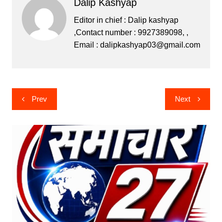
Dalip Kashyap
e
er
s
s
gr
b
e
A
a
Editor in chief : Dalip kashyap
,Contact number : 9927389098, ,
o
n
p
m
Email :
dalipkashyap03@gmail.com
o
g
p
k
er
Post
Prev
Next
navigation