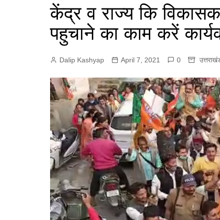
e
केंद्र व राज्य कि विक
p
r
r
p
पहुचाने का काम करें कार्यक
a
m
Dalip Kashyap
April 7, 2021
0
उत्तराखं