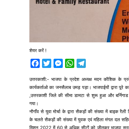
शेयर करें !
F
T
M
W
T
a
w
e
h
el
c
itt
s
at
e
उत्तरकाशी:- भाजपा के प्रदेश अध्यक्ष मदन कौशिक के प्रद
कार्यकर्ताओ का जनसैलाब उमड़ पड़ा। भाजपाईयों द्वारा पूरे क
e
er
s
s
gr
,उत्तरकाशी जिले की सीमा डामटा से शुरू हुआ और बर्निगाड
b
e
A
a
गया।
o
n
p
m
नौगाँव से युवा मोर्चा के द्वारा सैकड़ों की संख्या में बाइक रै
o
g
p
के चलते सैकड़ों की संख्या में युवक एवं महिला मंगल दल स
k
er
मिशन 2022 में 60 से अधिक सीटों को जीतकर भाजपा सरकार ब