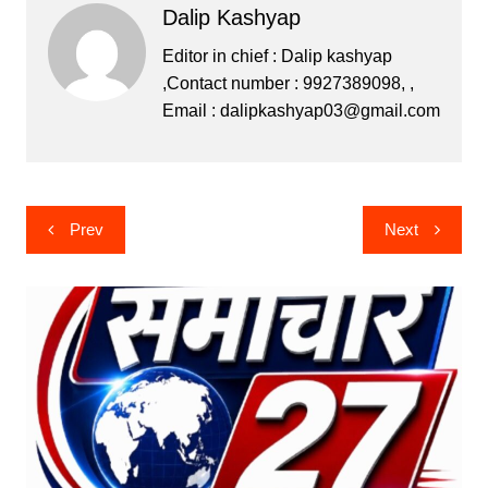
Dalip Kashyap
e
er
s
s
gr
b
e
A
a
Editor in chief : Dalip kashyap
,Contact number : 9927389098, ,
o
n
p
m
Email :
dalipkashyap03@gmail.com
o
g
p
k
er
Post
Prev
Next
navigation