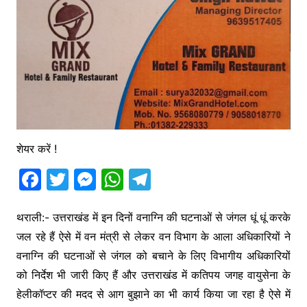
शेयर करें !
F
T
M
W
T
a
w
e
h
el
c
itt
s
at
e
थराली:- उत्तराखंड में इन दिनों वनाग्नि की घटनाओं से जंगल धूं धूं करके
जल रहे हैं ऐसे में वन मंत्री से लेकर वन विभाग के आला अधिकारियों ने
e
er
s
s
gr
वनाग्नि की घटनाओं से जंगल को बचाने के लिए विभागीय अधिकारियों
b
e
A
a
को निर्देश भी जारी किए हैं और उत्तराखंड में कतिपय जगह वायुसेना के
o
n
p
m
हेलीकॉप्टर की मदद से आग बुझाने का भी कार्य किया जा रहा है ऐसे में