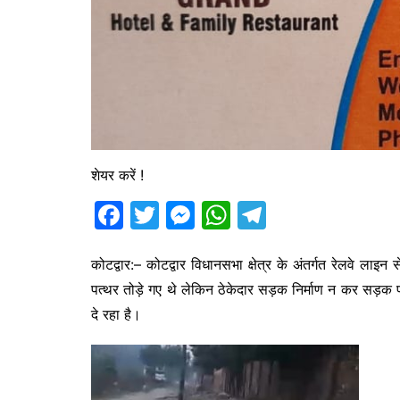
शेयर करें !
F
T
M
W
T
a
w
e
h
el
c
itt
s
at
e
कोटद्वार:– कोटद्वार विधानसभा क्षेत्र के अंतर्गत रेलवे लाइन 
पत्थर तोड़े गए थे लेकिन ठेकेदार सड़क निर्माण न कर सड़क प
e
er
s
s
gr
दे रहा है।
b
e
A
a
o
n
p
m
o
g
p