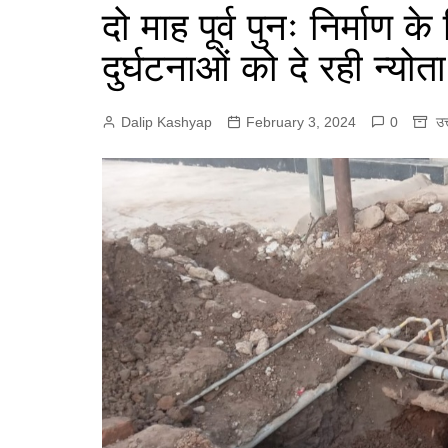
e
दो माह पूर्व पुनः निर्मा
p
r
r
p
दुर्घटनाओं को दे रही न्योत
a
m
Dalip Kashyap
February 3, 2024
0
उत