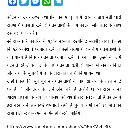
F
T
M
W
T
a
w
e
h
el
c
itt
s
at
e
कोटद्वार:–उत्तराखण्ड स्थानीय निकाय चुनाव मे सरकार द्वारा बडी भारी
संख्या में मतदाता सूची से मतदाताओं के नाम काटना लोकतंत्र के साथ
e
er
s
s
gr
एक भद्दा मजाक है।
b
e
A
a
पूर्व राज्यमंत्री,कांग्रेस के प्रदेश प्रवक्ता एडवोकेट जसबीर राणा ने कहा
o
n
p
m
कि पूरे प्रदेश मे मतदाता सूची मे बडी संख्या मे स्थानीय मतदाताओं के
o
g
p
नाम गायब है दिनभर मतदाता मतदान सूची में अपना नाम ढूंडने के लिये
k
er
भटकते रहे लेकिन उनके नाम मतदाता सूची से गायब थे जबकि विगत
लोकसभा के चुनाओं मे उनके द्वारा मतदान भी किया गया था।
उन्हौने कहा कि चुन चुन कर मतदाताओं के नाम साजिस के तहत काटे
गये है जो लोकतंत्र के लिये ठीक नही है उन्हौने भाजपा सरकार पर
आरोप लगाया कि जब जब भाजपा को अपनी हार नजर आती है तब तब वे
इस प्रकार के हथकण्डे अपनाती रहती है चुनाव आयौग को इस बात का
संज्ञान लेकर आवश्यक कार्यवाही करनी चाहिये।
https://www.facebook.com/share/v/15aSVyfr39/