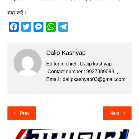
शेयर करें !
F
T
M
W
T
a
w
e
h
el
c
itt
s
at
e
Dalip Kashyap
e
er
s
s
gr
b
e
A
a
Editor in chief : Dalip kashyap
,Contact number : 9927389098, ,
o
n
p
m
Email :
dalipkashyap03@gmail.com
o
g
p
k
er
Post
Prev
Next
navigation