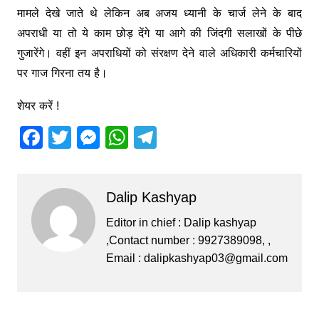
मामले देखे जाते थे लेकिन अब अजय ध्यानी के चार्ज लेने के बाद
अपराधी या तो ये काम छोड़ देंगे या आगे की जिंदगी सलाखों के पीछे
गुजारेंगे। वहीं इन अपराधियों को संरक्षण देने वाले अधिकारी कर्मचारियों
पर गाज गिरना तय है।
शेयर करें !
F
T
M
W
T
a
w
e
h
el
c
itt
s
at
e
Dalip Kashyap
e
er
s
s
gr
b
e
A
a
Editor in chief : Dalip kashyap
,Contact number : 9927389098, ,
o
n
p
m
Email :
dalipkashyap03@gmail.com
o
g
p
k
er