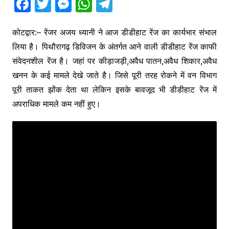
F
T
M
W
T
a
w
e
h
el
c
itt
s
at
e
कोटद्वार:– रेंजर अजय ध्यानी ने आज डीडीहाट रेंज का कार्यभार संभाल
लिया है। पिथौरागढ़ डिविजन के अंतर्गत आने वाली डीडीहाट रेंज काफी
e
er
s
s
gr
संवेदनशील रेंज है। जहां पर कीड़ाजड़ी,अवैध पातन,अवैध शिकार,अवैध
b
e
A
a
खनन के कई मामले देखे जाते है। जिसे पूरी तरह रोकने में वन विभाग
o
n
p
m
पूरी ताकत झोंक देता था लेकिन इसके बावजूद भी डीडीहाट रेंज में
o
g
p
अपराधिक मामले कम नहीं हुए।
k
er