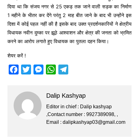
दिया था कि संजय नगर से 25 एकड़ तक जाने वाली सड़क का निर्माण
1 महीने के भीतर कर देंगे परंतु 2 माह बीत जाने के बाद भी उन्होंने इस
दिशा में कोई पहल नहीं की है इसके बाद उक्त प्रदर्शनकारियों ने क्षेत्रीय
विधायक नवीन दुम्का पर झूठे आश्वाशन और क्षेत्र की जनता को भ्रमित
करने का आरोप लगाते हुए विधायक का पुतला दहन किया।
शेयर करें !
F
T
M
W
T
a
w
e
h
el
c
itt
s
at
e
Dalip Kashyap
e
er
s
s
gr
b
e
A
a
Editor in chief : Dalip kashyap
,Contact number : 9927389098, ,
o
n
p
m
Email :
dalipkashyap03@gmail.com
o
g
p
k
er