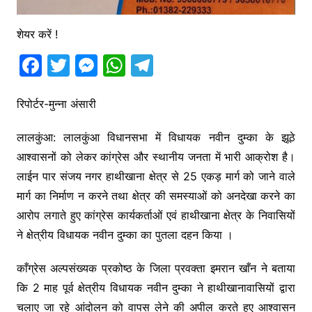
शेयर करें !
F
T
M
W
T
a
w
e
h
el
c
itt
s
at
e
रिपोर्टर-मुन्ना अंसारी
e
er
s
s
gr
लालकुंआ: लालकुंआ विधानसभा में विधायक नवीन दुम्का के झूठे
b
e
A
a
आश्वासनों को लेकर कांग्रेस और स्थानीय जनता में भारी आक्रोश है।
o
n
p
m
लाईन पार संजय नगर हाथीखाना क्षेत्र से 25 एकड़ मार्ग को जाने वाले
o
g
p
मार्ग का निर्माण न करने तथा क्षेत्र की समस्याओं को अनदेखा करने का
k
er
आरोप लगाते हुए कांग्रेस कार्यकर्ताओं एवं हाथीखाना क्षेत्र के निवासियों
ने क्षेत्रीय विधायक नवीन दुम्का का पुतला दहन किया ।
काँग्रेस अल्पसंख्यक प्रकोष्ठ के जिला प्रवक्ता इमरान खाँन ने बताया
कि 2 माह पूर्व क्षेत्रीय विधायक नवीन दुम्का ने हाथीखानावासियों द्वारा
चलाए जा रहे आंदोलन को वापस लेने की अपील करते हुए आश्वासन