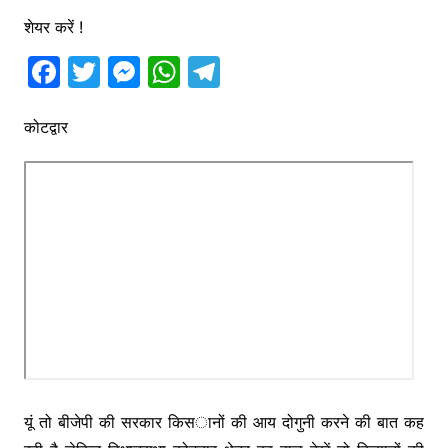
शेयर करें !
F
T
M
W
T
a
w
e
h
el
c
itt
s
at
e
कोटद्वार
e
er
s
s
gr
b
e
A
a
o
n
p
m
o
g
p
k
er
यूं तो बीजेपी की सरकार किसानों की आय दोगुनी करने की बात कह