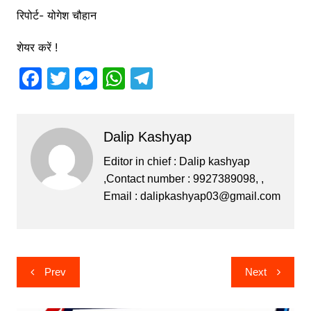
रिपोर्ट- योगेश चौहान
शेयर करें !
F
T
M
W
T
a
w
e
h
el
c
itt
s
at
e
Dalip Kashyap
e
er
s
s
gr
b
e
A
a
Editor in chief : Dalip kashyap
,Contact number : 9927389098, ,
o
n
p
m
Email :
dalipkashyap03@gmail.com
o
g
p
k
er
Post
Prev
Next
navigation