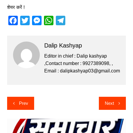
शेयर करें !
F
T
M
W
T
a
w
e
h
el
c
itt
s
at
e
Dalip Kashyap
e
er
s
s
gr
b
e
A
a
Editor in chief : Dalip kashyap
,Contact number : 9927389098, ,
o
n
p
m
Email :
dalipkashyap03@gmail.com
o
g
p
k
er
Post
Prev
Next
navigation