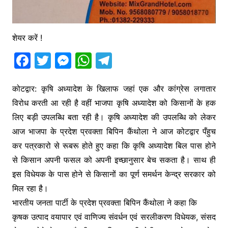
शेयर करें !
F
T
M
W
T
a
w
e
h
el
c
itt
s
at
e
कोटद्वार: कृषि अध्यादेश के खिलाफ जहां एक और कांग्रेस लगातार
विरोध करती आ रही है वहीं भाजपा कृषि अध्यादेश को किसानों के हक
e
er
s
s
gr
लिए बड़ी उपलब्धि बता रही है। कृषि अध्यादेश की उपलब्धि को लेकर
b
e
A
a
आज भाजपा के प्रदेश प्रवक्ता बिपिन कैंथोला ने आज कोटद्वार पँहुच
o
n
p
m
कर पत्रकारो से रूबरू होते हुए कहा कि कृषि अध्यादेश बिल पास होने
o
g
p
से किसान अपनी फसल को अपनी इच्छानुसार बेच सकता है। साथ ही
k
er
इस विधेयक के पास होने से किसानों का पूर्ण समर्थन केन्द्र सरकार को
मिल रहा है।
भारतीय जनता पार्टी के प्रदेश प्रवक्ता बिपिन कैंथोला ने कहा कि
कृषक उत्पाद वयापार एवं वाणिज्य संवर्धन एवं सरलीकरण विधेयक, संसद