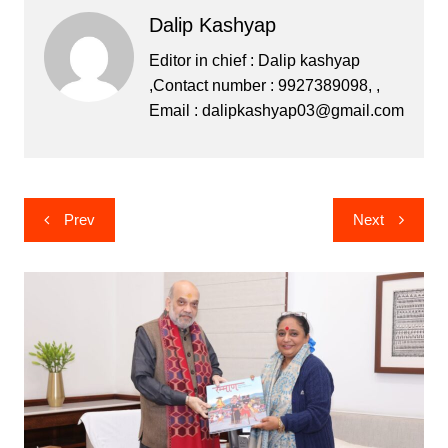
c
itt
s
at
e
Dalip Kashyap
e
er
s
s
gr
b
e
A
a
Editor in chief : Dalip kashyap
,Contact number : 9927389098, ,
o
n
p
m
Email :
dalipkashyap03@gmail.com
o
g
p
k
er
Post
Prev
Next
navigation