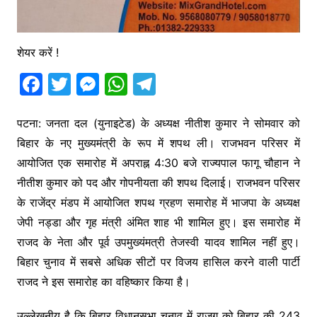
शेयर करें !
F
T
M
W
T
a
w
e
h
el
c
itt
s
at
e
पटना: जनता दल (युनाइटेड) के अध्यक्ष नीतीश कुमार ने सोमवार को
बिहार के नए मुख्यमंत्री के रूप में शपथ ली। राजभवन परिसर में
e
er
s
s
gr
आयोजित एक समारोह में अपराह्न 4:30 बजे राज्यपाल फागू चौहान ने
b
e
A
a
नीतीश कुमार को पद और गोपनीयता की शपथ दिलाई। राजभवन परिसर
o
n
p
m
के राजेंद्र मंडप में आयोजित शपथ ग्रहण समारोह में भाजपा के अध्यक्ष
o
g
p
जेपी नड्डा और गृह मंत्री अंमित शाह भी शामिल हुए। इस समारोह में
k
er
राजद के नेता और पूर्व उपमुख्यंमत्री तेजस्वी यादव शामिल नहीं हुए।
बिहार चुनाव में सबसे अधिक सीटों पर विजय हासिल करने वाली पार्टी
राजद ने इस समारोह का वहिष्कार किया है।
उल्लेखनीय है कि बिहार विधानसभा चुनाव में राजग को बिहार की 243