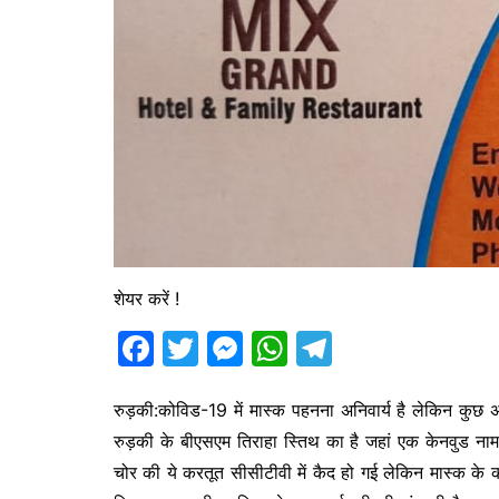
शेयर करें !
F
T
M
W
T
a
w
e
h
el
c
itt
s
at
e
रुड़की:कोविड-19 में मास्क पहनना अनिवार्य है लेकिन कु
रुड़की के बीएसएम तिराहा स्तिथ का है जहां एक केनवुड नाम
e
er
s
s
gr
चोर की ये करतूत सीसीटीवी में कैद हो गई लेकिन मास्क के
b
e
A
a