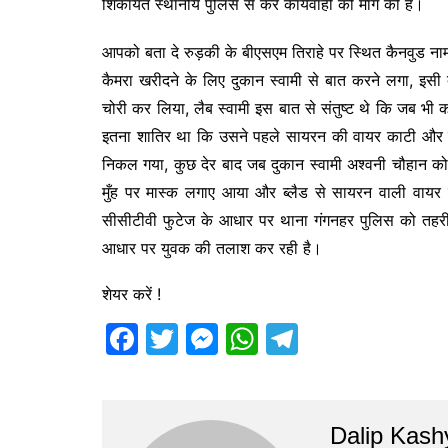
शिकायत स्थानीय पुलिस से कर कार्यवाही की मांग की है।
o
n
p
m
o
g
p
आपको बता दे रुड़की के बीएसएम तिराहे पर स्थित कैनवुड ना
k
er
कैमरा खरीदने के लिए दुकान स्वामी से बात करने लगा, इस
चोरी कर लिया, लैब स्वामी इस बात से संतुष्ट थे कि जब भ
इतना शातिर था कि उसने पहले सायरन की वायर काटी और उस
निकल गया, कुछ देर बाद जब दुकान स्वामी अश्वनी चौहान को
मुँह पर मास्क लगाए आया और ब्लैड से सायरन वाली वायर 
सीसीटीवी फुटेज के आधार पर थाना गंगनहर पुलिस को तहरीर
आधार पर युवक की तलाश कर रही है।
शेयर करें !
F
T
M
W
T
a
w
e
h
el
c
itt
s
at
e
e
er
s
s
gr
Dalip Kash