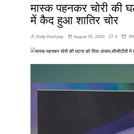
e
मास्क पहनकर चोरी की घ
p
r
r
p
में कैद हुआ शातिर चोर
a
m
Dalip Kashyap
August 25, 2020
0
उत्