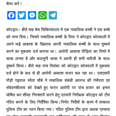
शेयर करें !
F
T
M
W
T
a
w
e
h
el
c
itt
s
at
e
कोटद्वार:- बीते माह बेस चिकित्सालय में एक नाबालिक बच्ची ने एक बच्चे
को जन्म दिया। जिसमे नाबालिक बच्ची के पिता ने कोटद्वार कोतवाली में
e
er
s
s
gr
अपने भाई आकाश के खिलाफ अपनी नाबालिक बच्ची के साथ दुष्कर्म
b
e
A
a
करने का मुकदमा दर्ज कराया था। आरोपी आकाश पीड़िता का रिश्ते में
o
n
p
m
चाचा लगता है और कलयुगी चाचा ने अपनी ही सगी भतीजी के साथ
o
g
p
दुष्कर्म किया। बीते माह पांच दिसंबर को कोटद्वार कोतवाली में मुकदमा
k
er
दर्ज होने के बाद से ही आरोपी आकाश फरार चल रहा था। एसएसपी
पौड़ी गढ़वाल स्वेता चौबे ने नाबालिक संबंधी अपराध की गंभीरता एवं
संवेदनशीलता को देखते हुए फरार आरोपी पर पांच हजार का इनाम
घोषित कर शीघ्र गिरफ्तारी करने हेतु प्रभारी निरीक्षक कोटद्वार को टीम
गठित करने के लिए निर्देशित किया।निर्गत निर्देशों के क्रम में तत्काल
पुलिस टीम का गठन किया गया। गठित पुलिस टीम द्वारा अथक प्रयास