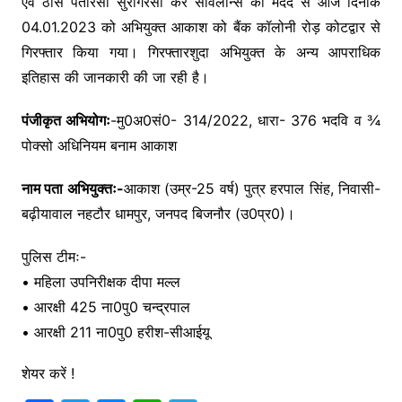
एवं ठोस पतारसी सुरागरसी कर सर्विलान्स की मदद से आज दिनांक
04.01.2023 को अभियुक्त आकाश को बैंक कॉलोनी रोड़ कोटद्वार से
गिरफ्तार किया गया। गिरफ्तारशुदा अभियुक्त के अन्य आपराधिक
इतिहास की जानकारी की जा रही है।
पंजीकृत अभियोगः
-मु0अ0सं0- 314/2022, धारा- 376 भदवि व ¾
पोक्सो अधिनियम बनाम आकाश
नाम पता अभियुक्तः-
आकाश (उम्र-25 वर्ष) पुत्र हरपाल सिंह, निवासी-
बढ़ीयावाल नहटौर धामपुर, जनपद बिजनौर (उ0प्र0)।
पुलिस टीमः-
• महिला उपनिरीक्षक दीपा मल्ल
• आरक्षी 425 ना0पु0 चन्द्रपाल
• आरक्षी 211 ना0पु0 हरीश-सीआईयू
शेयर करें !