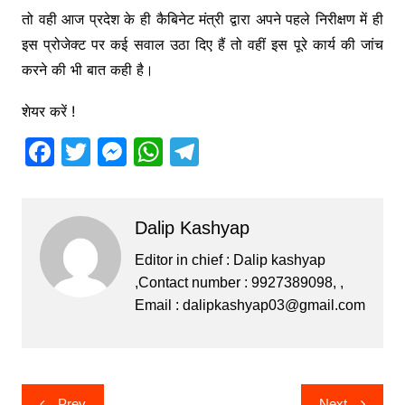
तो वही आज प्रदेश के ही कैबिनेट मंत्री द्वारा अपने पहले निरीक्षण में ही
इस प्रोजेक्ट पर कई सवाल उठा दिए हैं तो वहीं इस पूरे कार्य की जांच
करने की भी बात कही है।
शेयर करें !
F
T
M
W
T
a
w
e
h
el
c
itt
s
at
e
Dalip Kashyap
e
er
s
s
gr
b
e
A
a
Editor in chief : Dalip kashyap
,Contact number : 9927389098, ,
o
n
p
m
Email :
dalipkashyap03@gmail.com
o
g
p
k
er
Post
Prev
Next