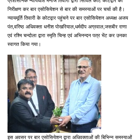
प्रशासनिक न्यायधीश मनोज तिवारी द्वारा सिविल कोर्ट कोटद्वार का
e
er
s
s
gr
निरीक्षण कर बार एसोसियेशन से बार की समस्याओं पर चर्चा की है।
b
e
A
a
न्यायमूर्ति तिवारी के कोटद्वार पहुंचने पर बार एसोसियेशन अध्यक्ष अजय
o
n
p
m
पंत,वरिष्ठ अधिवक्ता धनीश पोखरियाल,धर्मदीप अग्रवाल,जसबीर राणा
o
g
p
एवं रश्मि चन्दोला द्वारा स्मृति चिन्ह एवं अभिनन्दन पत्र भेंट कर उनका
k
er
स्वागत किया गया।
इस अवसर पर बार एसोसियेशन द्वारा अधिवक्ताओं की बिभिन्न समस्याओं