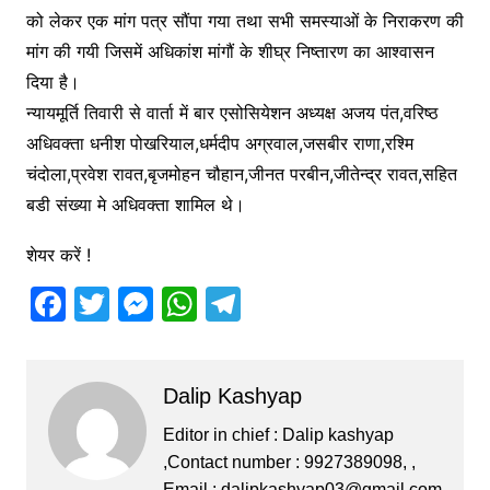
को लेकर एक मांग पत्र सौंपा गया तथा सभी समस्याओं के निराकरण की
मांग की गयी जिसमें अधिकांश मांगौं के शीघ्र निष्तारण का आश्वासन
दिया है।
न्यायमूर्ति तिवारी से वार्ता में बार एसोसियेशन अध्यक्ष अजय पंत,वरिष्ठ
अधिवक्ता धनीश पोखरियाल,धर्मदीप अग्रवाल,जसबीर राणा,रश्मि
चंदोला,प्रवेश रावत,बृजमोहन चौहान,जीनत परबीन,जीतेन्द्र रावत,सहित
बडी संख्या मे अधिवक्ता शामिल थे।
शेयर करें !
F
T
M
W
T
a
w
e
h
el
c
itt
s
at
e
Dalip Kashyap
e
er
s
s
gr
b
e
A
a
Editor in chief : Dalip kashyap
,Contact number : 9927389098, ,
o
n
p
m
Email :
dalipkashyap03@gmail.com