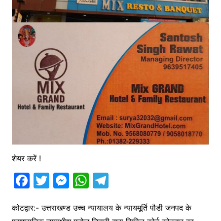
शेयर करें !
F
T
M
W
T
a
w
e
h
el
c
itt
s
at
e
कोटद्वार:- उत्तराखण्ड उच्च न्यायालय के न्यायमूर्ति पौडी जनपद के