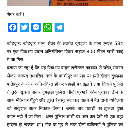
शेयर करें !
F
T
M
W
T
a
w
e
h
el
c
itt
s
at
e
कोटद्वार: कोटद्वार थाना क्षेत्र के अंतर्गत दुगड्डा के पास एनएच 534
पर एक पिकअप वाहन अनियंत्रित होकर सड़क 800 मीटर गहरी खाई
e
er
s
s
gr
में जा गिरा।
b
e
A
a
बताया जा रहा है कि यह पिकअप वाहन श्रीनगर गढ़वाल से घरेलू सामान
o
n
p
m
लेकर जनपद उधमसिंह नगर के काशीपुर जा रहा था इसी दौरान दुगड्डा
o
g
p
फतेहपुर के आस अनियंत्रित होकर पहाड़ी पर झूलने लगा जिसमे पुलिस
k
er
ने तुरंत सूचना पाकर दुगड्डा पुलिस चौकी प्रभारी ओम प्रकाश टीम के
साथ मौके पर पँहुचे और तुरंत रेस्क्यू चलाकर वाहन में बैठे दोनो व्यक्तियो
को सकुशल बाहर निकाल लिया। उसके बाद पहाड़ी पर झूलता हुआ
वाहन नदी में जा गिरा। अगर पुलिस थोड़ी देर ओर कर देती तो एक बड़ा
हादसा हो सकता था। मौत के मुह से लौटे दोनों व्यक्तियों ने पुलिस का