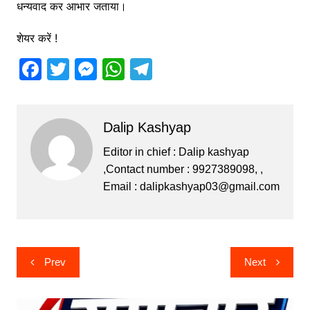
धन्यवाद कर आभार जताया।
शेयर करें !
F
T
M
W
T
a
w
e
h
el
c
itt
s
at
e
Dalip Kashyap
e
er
s
s
gr
b
e
A
a
Editor in chief : Dalip kashyap
,Contact number : 9927389098, ,
o
n
p
m
Email :
dalipkashyap03@gmail.com
o
g
p
k
er
Post
Prev
Next
navigation