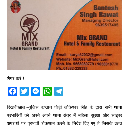
शेयर करें !
F
T
M
W
T
a
w
e
h
el
c
itt
s
at
e
रिखणीखाल:–पुलिस कप्तान पौड़ी लोकेश्वर सिंह के द्वारा सभी थाना
प्रभारियों को अपने अपने थाना क्षेत्र में महिला सुरक्षा और साइबर
e
er
s
s
gr
अपराधों पर प्रभावी रोकथाम करने के निर्देश दिए गए है जिसके तहत
b
e
A
a