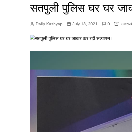
e
सतपुली पुलिस घर घर जा
p
r
r
p
a
Dalip Kashyap
July 18, 2021
0
उत्तराख
m