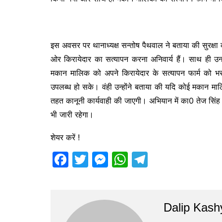
o
g
p
k
er
इस अवसर पर थानाध्यक्ष सन्तोष पैथवाल ने बताया की सुरक्षा 
ओर किरायेदार का सत्यापन करना अनिवार्य हैं। साथ ही उन
मकान मालिक को अपने किरायेदार के सत्यापन फार्म को भ
उपलब्ध हो सके। वंही उन्होंने बताया की यदि कोई मकान मालि
तहत कानूनी कार्यवाही की जाएगी। अभियान में का0 तेज सिं
भी जारी रहेगा।
शेयर करें !
F
T
M
W
T
a
w
e
h
el
c
itt
s
at
e
e
er
s
s
gr
Dalip Kash