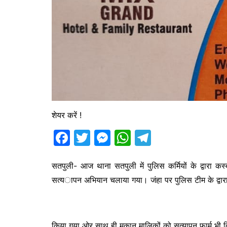
शेयर करें !
F
T
M
W
T
a
w
e
h
el
c
itt
s
at
e
सतपुली- आज थाना सतपुली में पुलिस कर्मियों के द्वारा क
सत्यापन अभियान चलाया गया। जंहा पर पुलिस टीम के द्वारा थाना
e
er
s
s
gr
b
e
A
a
o
n
p
m
किया गया ओर साथ ही मकान मालिकों को सत्यापन फार्म भी 