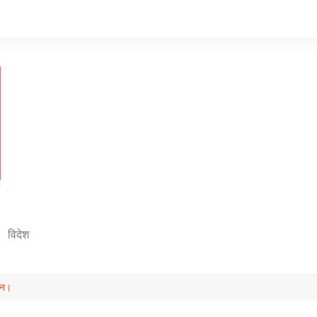
विदेश
पन।