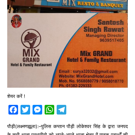
शेयर करें !
F
T
M
W
T
a
w
e
h
el
c
itt
s
at
e
पौड़ी(लक्ष्मणझूला):–पुलिस कप्तान पौड़ी लोकेश्वर सिंह के द्वारा जनपद
के सभी थाना प्रभारीयो को अपने-अपने थाना क्षेत्र में मादक पदार्थों की