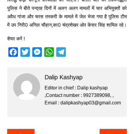
पुलिस ने बीते पन्द्रह दिनों में अलग अलग मामलों में चार अभियुक्तों को
अवैध गांजा और चरस तस्करी के मामले में जेल भेजा गया है पुलिस टीम
में उप निरी0 अनिल चौहान,का0 चंद्रशेखर ओर केसर सिंह शामिल रहे।
शेयर करें !
F
T
M
W
T
a
w
e
h
el
c
itt
s
at
e
Dalip Kashyap
e
er
s
s
gr
b
e
A
a
Editor in chief : Dalip kashyap
,Contact number : 9927389098, ,
o
n
p
m
Email :
dalipkashyap03@gmail.com
o
g
p
k
er
Post