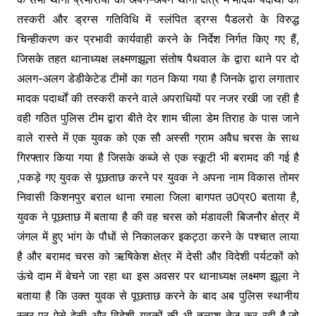
e
er
s
s
gr
तस्करी और ड्रग्स गतिविधि में स्लंपित ड्रग्स पैडलरो के विरुद्ध
b
e
A
a
चिन्हीकरण कर प्रभावी कार्यवाही करने के निर्देश निर्गत किए गए हैं,
o
n
p
m
जिसके तहत थानाध्यक्ष लक्ष्मणझूला संतोष पैथवाल के द्वारा थाने पर दो
o
g
p
अलग-अलग डेडीकेटेड टीमों का गठन किया गया है जिनके द्वारा लगातार
k
er
मादक पदार्थों की तस्करी करने वाले अपराधियों पर नजर रखी जा रही है
वही गठित पुलिस टीम द्वारा बीते देर शाम चीला डेम तिराह के पास जाने
वाले रास्ते में एक युवक को एक सौ अस्सी ग्राम अवैध चरस के साथ
गिरफ्तार किया गया है जिसके कब्जे से एक स्कूटी भी बरामद की गई है
,पकड़े गए युवक से पूछताछ करने पर युवक ने अपना नाम विकास तोमर
निवासी किशनपुर बराल थाना रमाला जिला बागपत उ0प्र0 बताया है,
युवक ने पूछताछ में बताया है की वह चरस को मंडावली बिजनौर क्षेत्र में
जंगल में हुए भांग के पौधों से निकालकर इकट्ठा करने के पश्चात लाया
है और बरामद चरस को ऋषिकेश क्षेत्र में देसी और विदेशी पर्यटकों को
ऊंचे दाम में बेचने जा रहा था इस अवसर पर थानाध्यक्ष लक्ष्मण झूला ने
बताया है कि उक्त युवक से पूछताछ करने के बाद अब पुलिस स्थानीय
स्तर पर ऐसे देसी और विदेशी युवकों की भी तलाश तेज कर रही है,जो