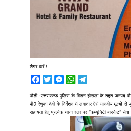
शेयर करें !
F
T
M
W
T
a
w
e
h
el
c
itt
s
at
e
पौड़ी:-उत्तराखण्ड पुलिस के मिशन हौसला के तहत जनपद पौड़
पी0 रेणुका देवी के निर्देशन में लगातार ऐसे मानवीय मूल्यों 
e
er
s
s
gr
सहायता हेतु प्रत्येक थाना स्तर पर “कम्यूनिटी बास्केट” सेवा
b
e
A
a
o
n
p
m