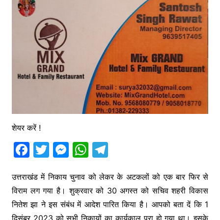
शेयर करें !
F
T
M
W
T
a
w
e
h
el
c
itt
s
at
e
उत्तराखंड में निकाय चुनाव को लेकर के अटकलों को एक बार फिर से
विराम लग गया है। शुक्रवार को 30 अगस्त को सचिव शहरी विकास
e
er
s
s
gr
नितेश झा ने इस संबंध में आदेश पारित किया है। आपको बता दें कि 1
b
e
A
a
दिसंबर 2023 को सभी निकायों का कार्यकाल पूरा हो गया था। इसके