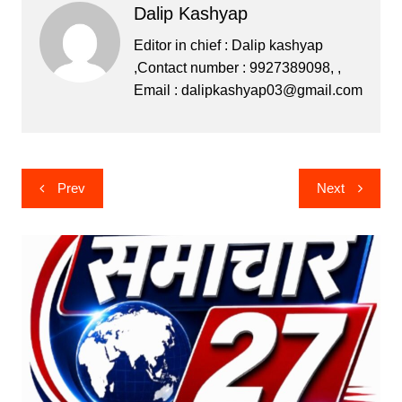
Dalip Kashyap
e
er
s
s
gr
b
e
A
a
Editor in chief : Dalip kashyap
,Contact number : 9927389098, ,
o
n
p
m
Email :
dalipkashyap03@gmail.com
o
g
p
k
er
Post
Prev
Next
navigation