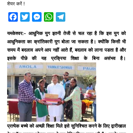
शेयर करें !
F
T
M
W
T
a
w
e
h
el
c
itt
s
at
e
यमकेश्वर:- आधुनिक युग इतनी तेजी से चल रहा है कि इस युग को
आधुनिकता का क्रांतिकारी युग बोला जा सकता है। क्योंकि किसी भी
e
er
s
s
gr
समय में बदलाव अपने आप नहीं आते हैं, बदलाव को लाना पडता है और
b
e
A
a
इसके पीछे की यह प्रक्रिया शिक्षा के बिना असंभव है।
o
n
p
m
o
g
p
k
er
प्रत्येक बच्चे को अच्छी शिक्षा मिले इसे सुनिश्चित करने के लिए द्वारीखाल