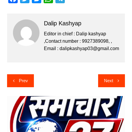
a
w
e
h
el
c
itt
s
at
e
Dalip Kashyap
e
er
s
s
gr
b
e
A
a
Editor in chief : Dalip kashyap
,Contact number : 9927389098, ,
o
n
p
m
Email :
dalipkashyap03@gmail.com
o
g
p
k
er
Post
Prev
Next
navigation