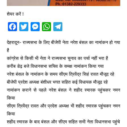
शेयर करें !
F
T
M
W
T
a
w
e
h
el
c
itt
s
at
e
देहरादून- राज्यसभा के लिए बीजेपी नेता नरेश बंसल का नामांकन हो गया
है
e
er
s
s
gr
कांग्रेस से किसी भी नेता ने राज्यसभा चुनाव का पर्चा नहीं भरा है
b
e
A
a
करीब डेढ़ बजे विधानसभा सचिव के समक्ष नामांकन किया गया
o
n
p
m
नरेश बंसल के नामांकन के समय सीएम त्रिवेंद्र सिहं रावत मौजूद रहे
o
g
p
बीजेपी प्रदेश अध्यक्ष बंशीधर भगत सहित कई विधायक मौजूद रहे
k
er
नामांकन कराने से पहले नरेश बंसल ने शहीद स्मारक पहुंचकर नमन
किया
सीएम त्रिवेंद्र रावत और प्रदेश अध्यक्ष भी शहीद स्मारक पहुंचकर नमन
किया
शहीद स्मारक के बाद बंसल और सीएम सहित सभी नेता विधानसभा पहुंचे