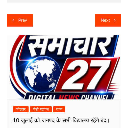
k
er
Post
Prev
Next
navigation
कोटद्वार
पौड़ी गढ़वाल
राज्य
10 जुलाई को जनपद के सभी विद्यालय रहेंगे बंद।