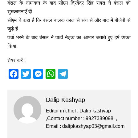
बंसल के नामांकन के बाद सीएम त्रिवेंद्र सिंह रावत ने बंसल को
शुभकामनाएँ दी
सीएम ने कहा है कि बंसल बालक काल से संघ से और बाद में बीजेपी से
जुड़े हैं
पर्चा भरने के बाद बंसल ने पार्टी नेतृत्व का आभार जताते हुए हर्ष व्यक्त
किया.
शेयर करें !
F
T
M
W
T
a
w
e
h
el
c
itt
s
at
e
Dalip Kashyap
e
er
s
s
gr
b
e
A
a
Editor in chief : Dalip kashyap
,Contact number : 9927389098, ,
o
n
p
m
Email :
dalipkashyap03@gmail.com
o
g
p