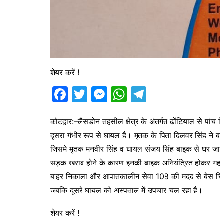
शेयर करें !
F
T
M
W
T
a
w
e
h
el
c
itt
s
at
e
कोटद्वार:–लैंसडोन तहसील क्षेत्र के अंतर्गत ढोंटियाल से प
दूसरा गंभीर रूप से घायल है। मृतक के पिता दिलवर सिंह ने ब
e
er
s
s
gr
जिसमे मृतक मनवीर सिंह व घायल संजय सिंह बाइक से घर जान
b
e
A
a
सड़क खराब होने के कारण इनकी बाइक अनियंत्रित होकर गहर
o
n
p
m
बाहर निकाला और आपातकालीन सेवा 108 की मदद से बेस चिकित
o
g
p
जबकि दूसरे घायल को अस्पताल में उपचार चल रहा है।
k
er
शेयर करें !