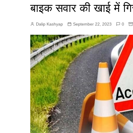
e
बाइक सवार की खाई में गि
p
r
r
p
a
Dalip Kashyap
September 22, 2023
0
m