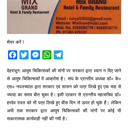
शेयर करें !
F
T
M
W
T
a
w
e
h
el
c
itt
s
at
e
देहरादून: आयुष चिकित्सकों की मांगों पर सरकार द्वारा ध्यान न दिए जाने
से आयुष चिकित्सकों में आक्रोश है। संघ के प्रान्तीय अध्यक्ष डॉ० के०
e
er
s
s
gr
एस० नपलच्याल द्वारा सरकार एवं शासन को पत्र लिखे हुए एक माह से
b
e
A
a
ज्यादा का समय बीत चुका है। इसी प्रकार से प्रान्तीय महासचिव डॉ०
o
n
p
m
हरदेव रावत को भी पत्र लिखे हुए बीस दिन से ऊपर हो चुके हैं। लेकिन
o
g
p
अभी तक सरकार द्वारा आयुष चिकित्सकों की मांगों पर कोई भी
k
er
सकारात्मक कार्यवाही नहीं की गयी है।