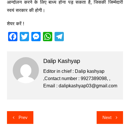
आन्दोलन करने के लिए बाध्य होना पड़ सकता​ है, जिसकी जिम्मेदारी
स्वयं सरकार की होगी।
शेयर करें !
F
T
M
W
T
a
w
e
h
el
c
itt
s
at
e
Dalip Kashyap
e
er
s
s
gr
b
e
A
a
Editor in chief : Dalip kashyap
,Contact number : 9927389098, ,
o
n
p
m
Email :
dalipkashyap03@gmail.com
o
g
p
k
er
Post
Prev
Next
navigation