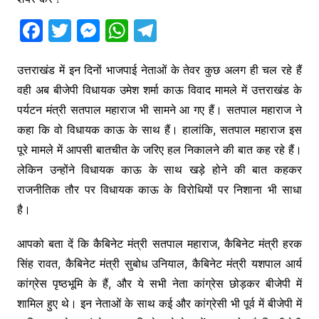
F
T
M
W
T
a
w
e
h
el
c
itt
s
at
e
उत्तराखंड में इन दिनों भाजपाई नेताओं के तेवर कुछ अलग ही चल रहे हैं
वही अब बीजेपी विधायक उमेश शर्मा काऊ विवाद मामले में उत्तराखंड के
e
er
s
s
gr
पर्यटन मंत्री सतपाल महाराज भी सामने आ गए हैं। सतपाल महाराज ने
b
e
A
a
कहा कि वो विधायक काऊ के साथ हैं। हालांकि, सतपाल महाराज इस
o
n
p
m
पूरे मामले में आपसी बातचीत के जरिए हल निकालने की बात कह रहे हैं।
o
g
p
लेकिन उन्होंने विधायक काऊ के साथ खड़े होने की बात कहकर
k
er
राजनीतिक तौर पर विधायक काऊ के विरोधियों पर निशाना भी साधा
है।
आपको बता दें कि कैबिनेट मंत्री सतपाल महाराज, कैबिनेट मंत्री हरक
सिंह रावत, कैबिनेट मंत्री सुबोध उनियाल, कैबिनेट मंत्री यशपाल आर्य
कांग्रेस पृष्ठभूमि के हैं, और ये सभी नेता कांग्रेस छोड़कर बीजेपी में
शामिल हुए थे। इन नेताओं के साथ कई और कांग्रेसी भी पूर्व में बीजेपी में