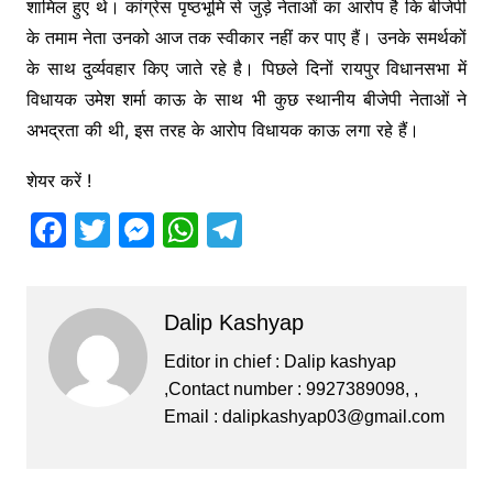
शामिल हुए थे। कांग्रेस पृष्ठभूमि से जुड़े नेताओं का आरोप है कि बीजेपी
के तमाम नेता उनको आज तक स्वीकार नहीं कर पाए हैं। उनके समर्थकों
के साथ दुर्व्यवहार किए जाते रहे है। पिछले दिनों रायपुर विधानसभा में
विधायक उमेश शर्मा काऊ के साथ भी कुछ स्थानीय बीजेपी नेताओं ने
अभद्रता की थी, इस तरह के आरोप विधायक काऊ लगा रहे हैं।
शेयर करें !
F
T
M
W
T
a
w
e
h
el
c
itt
s
at
e
Dalip Kashyap
e
er
s
s
gr
b
e
A
a
Editor in chief : Dalip kashyap
,Contact number : 9927389098, ,
o
n
p
m
Email :
dalipkashyap03@gmail.com
o
g
p
k
er