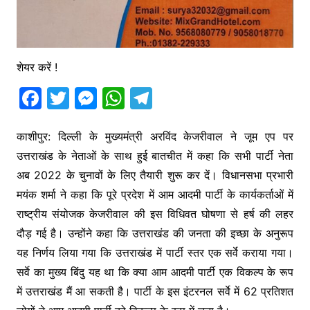
शेयर करें !
F
T
M
W
T
a
w
e
h
el
c
itt
s
at
e
काशीपुर: दिल्ली के मुख्यमंत्री अरविंद केजरीवाल ने जूम एप पर
उत्तराखंड के नेताओं के साथ हुई बातचीत में कहा कि सभी पार्टी नेता
e
er
s
s
gr
अब 2022 के चुनावों के लिए तैयारी शुरू कर दें। विधानसभा प्रभारी
b
e
A
a
मयंक शर्मा ने कहा कि पूरे प्रदेश में आम आदमी पार्टी के कार्यकर्ताओं में
o
n
p
m
राष्ट्रीय संयोजक केजरीवाल की इस विधिवत घोषणा से हर्ष की लहर
o
g
p
दौड़ गई है। उन्होंने कहा कि उत्तराखंड की जनता की इच्छा के अनुरूप
k
er
यह निर्णय लिया गया कि उत्तराखंड में पार्टी स्तर एक सर्वे कराया गया।
सर्वे का मुख्य बिंदु यह था कि क्या आम आदमी पार्टी एक विकल्प के रूप
में उत्तराखंड मैं आ सकती है। पार्टी के इस इंटरनल सर्वे में 62 प्रतिशत