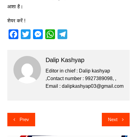
आशा है।
शेयर करें !
F
T
M
W
T
a
w
e
h
el
c
itt
s
at
e
Dalip Kashyap
e
er
s
s
gr
b
e
A
a
Editor in chief : Dalip kashyap
,Contact number : 9927389098, ,
o
n
p
m
Email :
dalipkashyap03@gmail.com
o
g
p
k
er
Post
Prev
Next
navigation