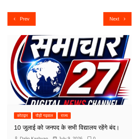
k
er
Post
Prev
Next
navigation
कोटद्वार
पौड़ी गढ़वाल
राज्य
10 जुलाई को जनपद के सभी विद्यालय रहेंगे बंद।
Dalip Kashyap
July 9, 2026
0