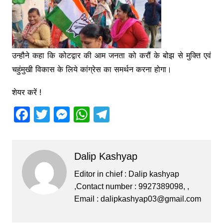
उन्हौने कहा कि कोटद्वार की आम जनता को करौं के बोझ से मुक्ति एवं
चहुंमुखी विकास के लिये कांग्रेस का समर्थन करना होगा।
शेयर करें !
F
T
M
W
T
a
w
e
h
el
c
itt
s
at
e
Dalip Kashyap
e
er
s
s
gr
b
e
A
a
Editor in chief : Dalip kashyap
,Contact number : 9927389098, ,
o
n
p
m
Email :
dalipkashyap03@gmail.com
o
g
p