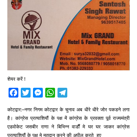
शेयर करें !
F
T
M
W
T
a
w
e
h
el
c
itt
s
at
e
कोटद्वार:–नगर निगम कोटद्वार के चुनाव अब धीरे धीरे जोर पकडने लगा
है। कांग्रेस प्रत्याशियौं के पक्ष में कांग्रेस के प्रवक्ता पूर्व राज्यमंत्री
e
er
s
s
gr
एडवोकेट जसबीर राणा ने बिभिन्न वार्डौं मे घर घर जाकर कांग्रेस
b
e
A
a
प्रत्याशियौं के पक्ष मे मतदान करने की अपील करते हुए