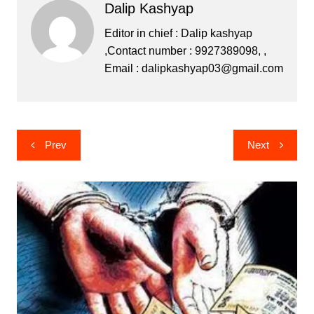
Dalip Kashyap
e
er
s
s
gr
b
e
A
a
Editor in chief : Dalip kashyap
,Contact number : 9927389098, ,
o
n
p
m
Email :
dalipkashyap03@gmail.com
o
g
p
k
er
Post
Prev
Next
navigation