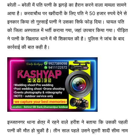
c
itt
s
at
e
बरेली – बरेली में पति पत्नी के झगड़े का हैरान करने वाला मामला सामने
आया है। करवाचौथ पर खरीदारी के लिए पति ने 50 हजार रुपये देने से
e
er
s
s
gr
इनकार किया तो गुस्साईं पत्नी ने उसका सिर्फ फोड़ दिया। घायल पति
b
e
A
a
को जिला अस्पताल में भर्ती कराया गया, जहां उपचार किया गया। पीड़ित
o
n
p
m
ने पत्नी के खिलाफ थाने में भी शिकायत की है। पुलिस ने जांच के बाद
o
g
p
कार्रवाई की बात कही है।
k
er
इज्जतनगर थाना क्षेत्र में रहने वाले हरीश ने बताया कि उसकी पहली
पत्नी की मौत हो चुकी है। तीन साल पहले उसने दूसरी शादी सीमा नाम