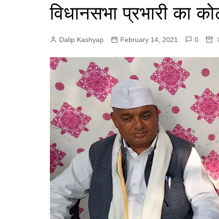
e
विधानसभा प्रभारी का कोट
p
r
r
p
a
Dalip Kashyap
February 14, 2021
0
m