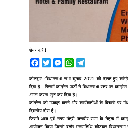
शेयर करें !
F
T
M
W
T
a
w
e
h
el
c
itt
s
at
e
कोटद्वार -विधानसभा सभा चुनाव 2022 को देखते हुए कांग्र
दिया है। जिसमें कांग्रेस पार्टी ने विधानसभा स्तर पर कांग
e
er
s
s
gr
अमल करना सुरु कर दिया है।
b
e
A
a
कांग्रेस को मजबूत करने और कार्यकर्ताओं के विचारों पर मं
o
n
p
m
दिवसीय दौरा है।
o
g
p
जिसमे आज पूर्व राज्य मंत्री जसवीर राणा के नेतृत्व में कांग
k
er
आयोजन किया जिसमे बतौर मुख्यातिथि कोटद्वार विधानसभा प