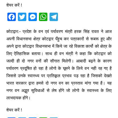
शेयर करें !
F
T
M
W
T
a
w
e
h
el
c
itt
s
at
e
कोटद्वार:- प्रदेश के वन एवं पर्यावरण मंत्री हरक सिंह रावत ने आज
अपनी विधानसभा क्षेत्र कोटद्वार पँहुच कर पत्रकारों से रूबरू हुए और
e
er
s
s
gr
अपने द्वारा कोटद्वार विधानसभा में किये जा रहे विकाश कार्यो को क्षेत्र के
b
e
A
a
लिए ऐतिहासिक बताया। साथ ही वन मंत्री ने कहा कि कोटद्वार को
o
n
p
m
जल्दी ही दो नगर वनों की सौगात मिलेगी। आबादी बढ़ने के कारण
o
g
p
पर्यावरण प्रदूषित हो रहा है लोगो के घूमने के लिये वन नही रह गए है
k
er
जिससे उनके स्वास्थ्य पर प्रतिकूल प्रभाव पड़ रहा है जिसको देखते
भारत सरकार द्वारा हमसे दो नगर वन का प्रस्ताव मांगा गया है। यह
नगर वन अद्भुत सुविधाओं से लेष होंगे जो लोगो के स्वास्थ्य के लिए
लाभदायक होंगे।
शेयर करें !