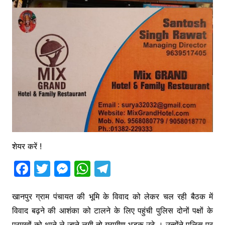
शेयर करें !
F
T
M
W
T
a
w
e
h
el
c
itt
s
at
e
खानपुर ग्राम पंचायत की भूमि के विवाद को लेकर चल रही बैठक में
विवाद बढ़ने की आशंका को टालने के लिए पहुंची पुलिस दोनों पक्षों के
e
er
s
s
gr
प्रमुखों को थाने ले जाने लगी तो ग्रामीण भड़क उठे । उन्होंने पुलिस पर