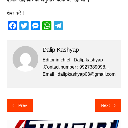
शेयर करें !
F
T
M
W
T
a
w
e
h
el
c
itt
s
at
e
Dalip Kashyap
e
er
s
s
gr
b
e
A
a
Editor in chief : Dalip kashyap
,Contact number : 9927389098, ,
o
n
p
m
Email :
dalipkashyap03@gmail.com
o
g
p
k
er
Post
Prev
Next
navigation