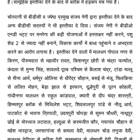
है।सामूहिक इस्तीफा देने के बाद से ब्लॉक में हड़कप मच गया है।
चोरपानी से बीडीसी व ज्येष्ठ प्रमुख संजय नेगी द्वारा इस्तीफा देने के बाद
अन्य बीडीसी सदस्यों ने भी इस्तीफा दे दिया। संजय नेगी ने बीडीओ
एनडी भट्ट पर मनरेगा की बड़ी योजनाओं में हस्ताक्षर नहीं करने, पशु
शेड 2 से ज्यादा नहीं बनाने, विकास कार्यो में बाधा पहुंचाने व अभद्रता
करने का आरोप लगाया है। इस्तीफा देने वालो में मालधन गोपाल नगर से
किरण, पीरुमदारा से महावीर रावत, किशनपुर छोरी से चंद्रा फर्त्याल,
कंदला से मुन्ना सिंह, सावलदे पूरब पश्चिम से कैलाश चंद्र, टांडा मल्लू
से मीना आर्य, धर्मपुर ओलिया से धीरेंद्र चौहान, बसई से मंजू, चिलकिया
से ललित मोहन, बेड़ा झाल से इरफान, दूल्हेपुरी से पूरन कोहली,
गांधीनगर मालधन से राहुल कांडपाल, क्यारी से दीप चंद्र शास्त्री,
हिम्मतपुर ब्लॉक से मिथिलेश भट्ट, शिवलालपुर पांडे से नीतू आर्य,
पाटकोट से भावना त्रिपाठी, उदयपुरी चोपड़ा से सुमन चौधरी, नाथूपुर
छोई से मोरध्वज लटवाल, हल्दुआ से करमजीत कौर, नयागांव चौहान से
महेश भारद्वाज, जस्सागांजा से कमला देवी, मालधन चोड तनुजा देवी,
मालधन देवीपुरा से सरिता देवी, सखन्नपुर से ओमवती देवी, ढिकुली से