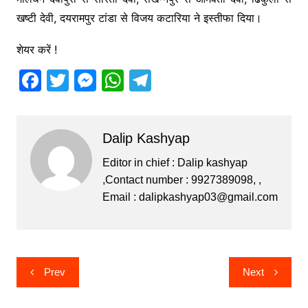
खष्टी देवी, दयरामपुर टांडा से विजय कटारिया ने इस्तीफा दिया।
शेयर करें !
F
T
M
W
T
a
w
e
h
el
c
itt
s
at
e
Dalip Kashyap
e
er
s
s
gr
b
e
A
a
Editor in chief : Dalip kashyap
,Contact number : 9927389098, ,
o
n
p
m
Email :
dalipkashyap03@gmail.com
o
g
p
k
er
Post
Prev
Next
navigation