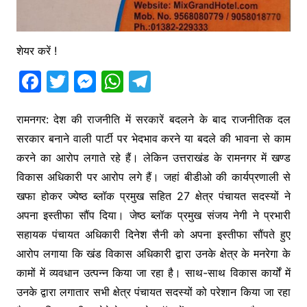
शेयर करें !
F
T
M
W
T
a
w
e
h
el
c
itt
s
at
e
रामनगर: देश की राजनीति में सरकारें बदलने के बाद राजनीतिक दल
सरकार बनाने वाली पार्टी पर भेदभाव करने या बदले की भावना से काम
e
er
s
s
gr
करने का आरोप लगाते रहे हैं। लेकिन उत्तराखंड के रामनगर में खण्ड
b
e
A
a
विकास अधिकारी पर आरोप लगे हैं। जहां बीडीओ की कार्यप्रणाली से
o
n
p
m
खफा होकर ज्येष्ठ ब्लॉक प्रमुख सहित 27 क्षेत्र पंचायत सदस्यों ने
o
g
p
अपना इस्तीफा सौंप दिया। जेष्ठ ब्लॉक प्रमुख संजय नेगी ने प्रभारी
k
er
सहायक पंचायत अधिकारी दिनेश सैनी को अपना इस्तीफा सौंपते हुए
आरोप लगाया कि खंड विकास अधिकारी द्वारा उनके क्षेत्र के मनरेगा के
कामों में व्यवधान उत्पन्न किया जा रहा है। साथ-साथ विकास कार्यों में
उनके द्वारा लगातार सभी क्षेत्र पंचायत सदस्यों को परेशान किया जा रहा